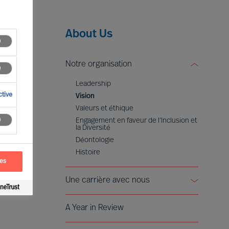
About Us
Notre organisation
Leadership
tive
Vision
Valeurs et éthique
Engagement en faveur de l’Inclusion et
la Diversité
Déontologie
Histoire
ces
Une carrière avec nous
Devenir Partner
A Year in Review
Voices of Mercuri Urval