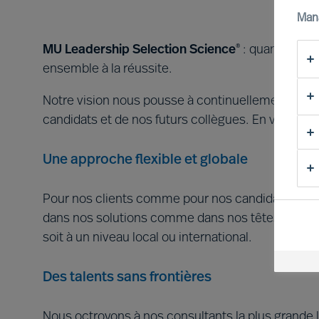
Man
MU Leadership Selection Science
: quand nos c
®
ensemble à la réussite.
Notre vision nous pousse à continuellement nous 
candidats et de nos futurs collègues. En voici le 
Une approche flexible et globale
Pour nos clients comme pour nos candidats, nous 
dans nos solutions comme dans nos têtes. Nos con
soit à un niveau local ou international.
Des talents sans frontières
Nous octroyons à nos consultants la plus grande li