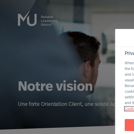
Priv
When 
the f
and i
usual
Notre vision
Becau
cooki
setti
and t
Une forte Orientation Client, une solide Approche
Cooki