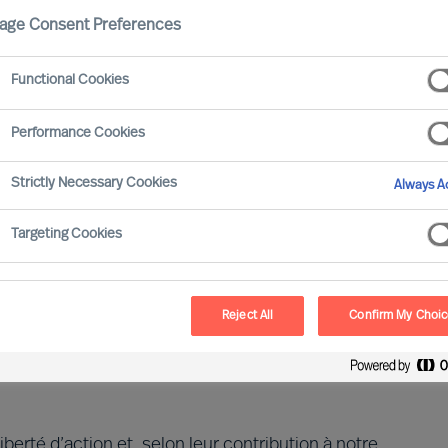
age Consent Preferences
onsultants, nos clients et les candidats œuvrent
Functional Cookies
Performance Cookies
améliorer, pour le bénéfice de nos clients, des
résumé :
Strictly Necessary Cookies
Always Ac
Targeting Cookies
abolissons les frontières : dans notre organisation,
seils et notre expertise s’adaptent à tous, que ce
Reject All
Confirm My Choi
berté d’action et, selon leur contribution à notre