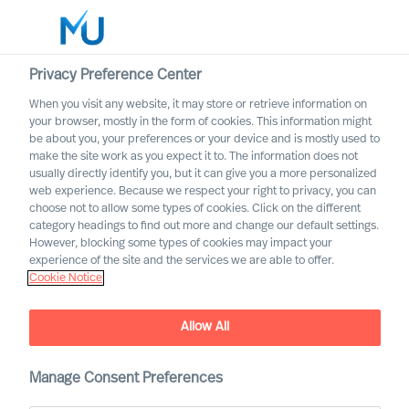
Privacy Preference Center
When you visit any website, it may store or retrieve information on
Français
your browser, mostly in the form of cookies. This information might
be about you, your preferences or your device and is mostly used to
Rechercher
make the site work as you expect it to. The information does not
usually directly identify you, but it can give you a more personalized
web experience. Because we respect your right to privacy, you can
Se connecter
choose not to allow some types of cookies. Click on the different
category headings to find out more and change our default settings.
Worldwide
However, blocking some types of cookies may impact your
experience of the site and the services we are able to offer.
Cookie Notice
Allow All
Mercuri Urval dans la
Manage Consent Preferences
fonction publique