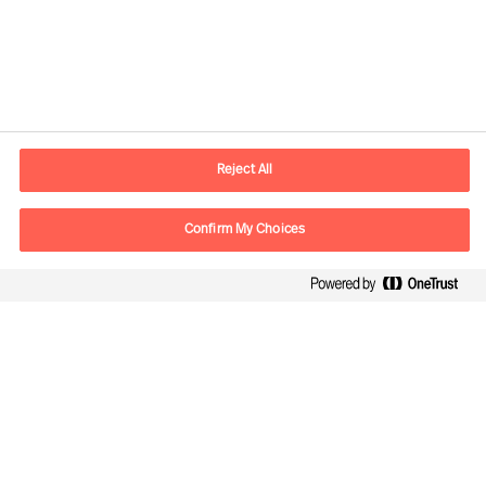
Informations de contact
Adresse Mail
contact.be@mercuriurval.com
Reject All
Nous contacter
Confirm My Choices
Suivez-nous
Mercuri Urval, tous droits réservés 2026
Confidentialité