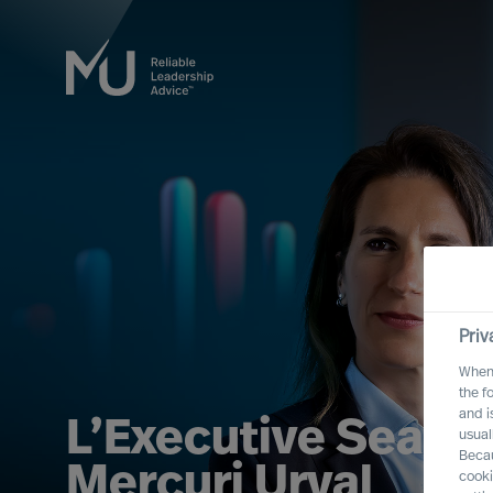
Priv
When 
the f
and i
L’Executive Searc
usual
Becau
Mercuri Urval
cooki