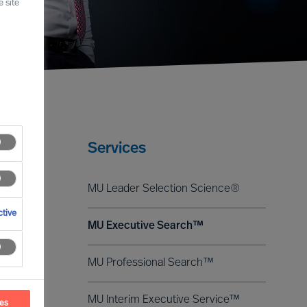
 site
Services
MU Leader Selection Science®
tive
MU Executive Search™
MU Professional Search™
MU Interim Executive Service™
ces