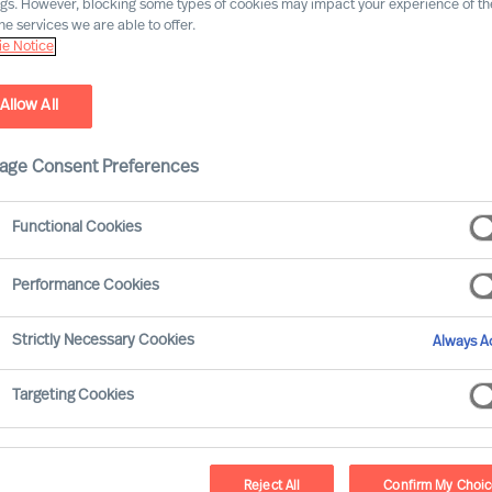
ngs. However, blocking some types of cookies may impact your experience of the
he services we are able to offer.
e Notice
classique échouent-ils ?
Allow All
age Consent Preferences
Functional Cookies
e fait qu’un candidat ait occupé un poste similaire à
e même, privilégier le seul réseau du recruteur, qu’il
Performance Cookies
er de passer à côté de candidats bien plus à même de
rreur s’accentue avec l’accélération du changement et
Strictly Necessary Cookies
Always Ac
Targeting Cookies
Reject All
Confirm My Choi