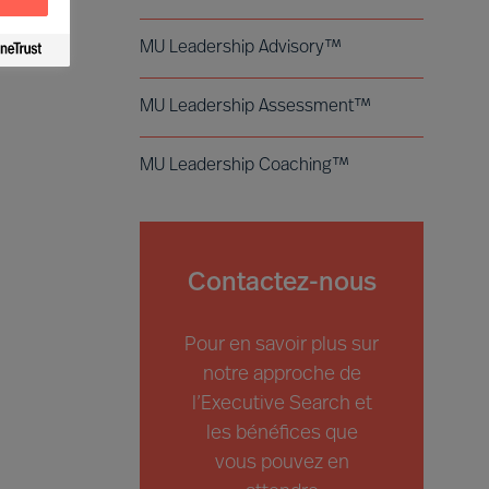
MU Leadership Advisory™
MU Leadership Assessment™
MU Leadership Coaching™
Contactez-nous
Pour en savoir plus sur
notre approche de
l’Executive Search et
les bénéfices que
vous pouvez en