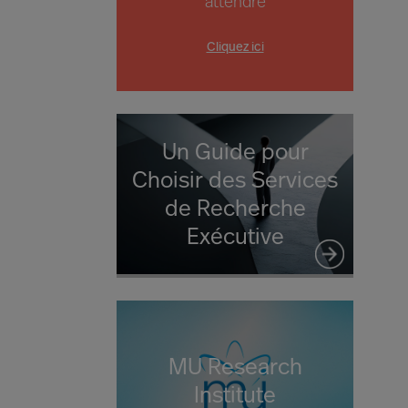
attendre
Cliquez ici
Un Guide pour
Choisir des Services
de Recherche
Exécutive
MU Research
Institute