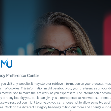
acy Preference Center
you visit any website, it may store or retrieve information on your browser, most
orm of cookies. This information might be about you, your preferences or your d
s mostly used to make the site work as you expect it to. The information does no
h avec
ly directly identify you, but it can give you a more personalized web experience.
se we respect your right to privacy, you can choose not to allow some types of
es. Click on the different category headings to find out more and change our de