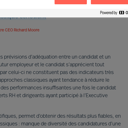
 40 à 60 % des Executive Search par
assique échouent
tre CEO Richard Moore
es prévisions d’adéquation entre un candidat et un
futur employeur et le candidat s’apprécient tout
ar celui-ci ne constituent pas des indicateurs très
s approches classiques ayant tendance à réduire le
er des performances insuffisantes une fois le candidat
s RH et dirigeants ayant participé à l’Executive
fiques, permet d’obtenir des résultats plus fiables, en
assiques : manque de diversité des candidatures d’une