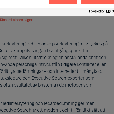
la metoder har misslyckats.
 Richard Moore säger
fsrekrytering och ledarskapsrekrytering misslyckas på
. Det är exempelvis ingen bra utgångspunkt för
 sig mot i vilken utsträckning en anställande chef och
nvända personliga intryck från tidigare kontakter eller
llförlitliga bedömningar – och inte heller till mångfald.
tagsledare och Executive Search-experter som
s ofta resultatet av bristerna i de metoder som
ör ledarrekrytering och ledarbedömning ger mer
xecutive Search är ett modernt och tillförlitligt sätt att