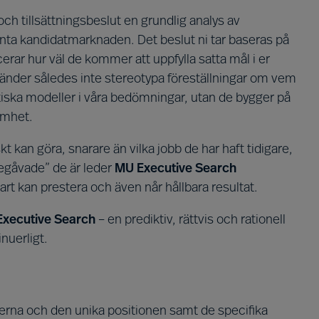
ch tillsättningsbeslut en grundlig analys av
anta kandidatmarknaden. Det beslut ni tar baseras på
rar hur väl de kommer att uppfylla satta mål i er
nvänder således inte stereotypa föreställningar om vem
etiska modeller i våra bedömningar, utan de bygger på
amhet.
t kan göra, snarare än vilka jobb de har haft tidigare,
begåvade” de är leder
MU Executive Search
art kan prestera och även når hållbara resultat.
xecutive Search
– en prediktiv, rättvis och rationell
nuerligt.
rna och den unika positionen samt de specifika