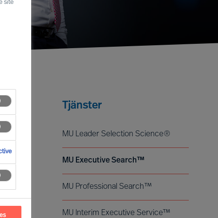
 site
Tjänster
MU Leader Selection Science®
tive
MU Executive Search™
MU Professional Search™
MU Interim Executive Service™
ces