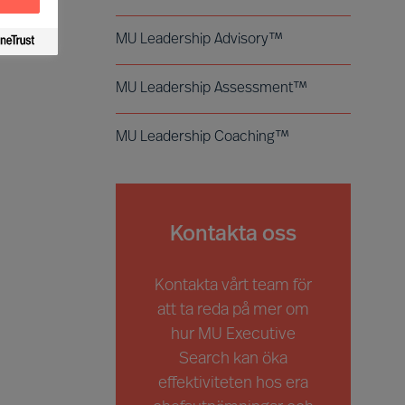
MU Leadership Advisory™
MU Leadership Assessment™
MU Leadership Coaching™
Kontakta oss
Kontakta vårt team för
att ta reda på mer om
hur MU Executive
Search kan öka
effektiviteten hos era