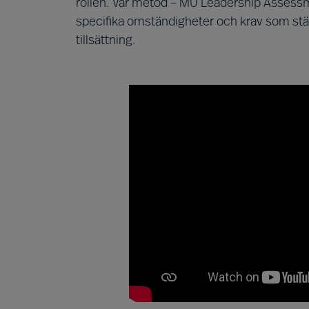
rollen. Vår metod – MU Leadership Assessmen
specifika omständigheter och krav som stäl
tillsättning.