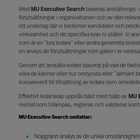
Med
MU Executive Search
baseras anställnings- o
förutsättningar i organisationen och av den relev
ett underlag där vi bedömer kandidater och predice
verksamhet och de specifika krav ni ställer. Vi a
som är en ”bra ledare” eller andra generella teor
en analys de förutsättningar som gäller i er verks
Genom att anställa ledare baserat på vad de faktisk
vilka de känner eller hur omtyckta eller ”allmänt 
konsekvent till tillsättning av ledare som omedelb
Effektivt ledarskap uppnås bäst med hjälp av
MU E
metod som tillämpas, regleras och valideras konti
MU Executive Search omfattar:
Noggrann analys av de unika omständighete