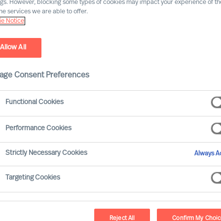
ngs. However, blocking some types of cookies may impact your experience of the
he services we are able to offer.
e Notice
nventionell chefsrekrytering?
Allow All
age Consent Preferences
Functional Cookies
t räcker inte med att ha erfarenhet från ett liknande
bet. Och att enbart förlita sig på en rekryteringskonsults
Performance Cookies
riskerar att misslyckas med rekryteringen. Det är ännu
ög förändringstakt och ledaruppgifterna är komplexa.
Strictly Necessary Cookies
Always Ac
Targeting Cookies
40–60 % av de chefstillsättningar som
Reject All
Confirm My Choi