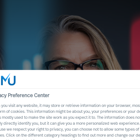
acy Preference Center
you visit any website, it may store or retrieve information on your browser, most
orm of cookies. This information might be about you, your preferences or your d
s mostly used to make the site work as you expect it to. The information does no
 med
ly directly identify you, but it can give you a more personalized web experience.
se we respect your right to privacy, you can choose not to allow some types of
es. Click on the different category headings to find out more and change our de