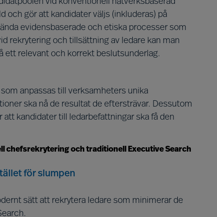
idatpoolen vid konventionell nätverksbaserad
 och gör att kandidater väljs (inkluderas) på
ända evidensbaserade och etiska processer som
vid rekrytering och tillsättning av ledare kan man
på ett relevant och korrekt beslutsunderlag.
 som anpassas till verksamheters unika
tioner ska nå de resultat de eftersträvar. Dessutom
att kandidater till ledarbefattningar ska få den
ll chefsrekrytering och traditionell Executive Search
tället för slumpen
dernt sätt att rekrytera ledare som minimerar de
 Search.