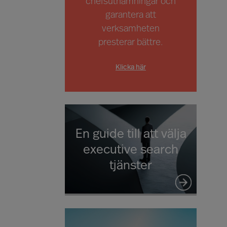
chefsutnämningar och
garantera att
verksamheten
presterar bättre.
Klicka här
En guide till att välja
executive search
tjänster