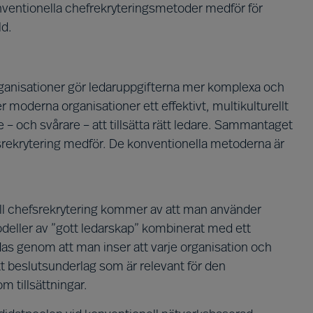
nventionella chefrekryteringsmetoder medför för
ld.
ganisationer gör ledaruppgifterna mer komplexa och
 moderna organisationer ett effektivt, multikulturellt
re – och svårare – att tillsätta rätt ledare. Sammantaget
fsrekrytering medför. De konventionella metoderna är
onell chefsrekrytering kommer av att man använder
odeller av ”gott ledarskap” kombinerat med ett
das genom att man inser att varje organisation och
tt beslutsunderlag som är relevant för den
m tillsättningar.