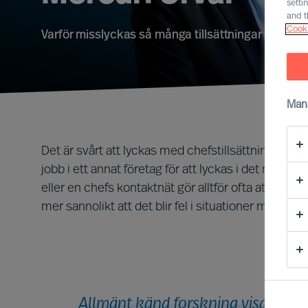
setti
and t
Cooki
Varför misslyckas så många tillsättningar med ko
Man
Det är svårt att lyckas med chefstillsättningar. De
jobb i ett annat företag för att lyckas i det nya job
eller en chefs kontaktnät gör alltför ofta att man 
mer sannolikt att det blir fel i situationer med h
Allmänt känd forskning visar att 