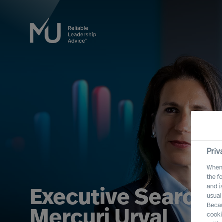
Priv
When 
the f
and i
Executive Search
usual
Becau
Mercuri Urval
cooki