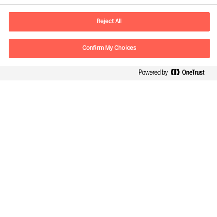
Email
contact.be@mercuriurval.com
Reject All
Neem contact met ons op
Confirm My Choices
Volg ons
Mercuri Urval, alle rechten voorbehouden 2026
Privacy
Algemene voorwaarden
Cookies
Cookie Settings