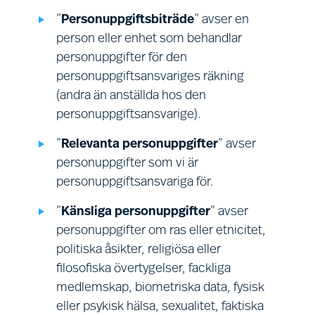
övervakning av sådana system.
kom
”
Personuppgiftsbiträde
” avser en
om din begäran kräver fastställande av
sys
person eller enhet som behandlar
ytterligare fakta (t.ex. ett beslut om
såd
personuppgifter för den
huruvida någon behandling strider mot
åsi
personuppgiftsansvariges räkning
tillämplig lag) kommer vi att undersöka
gru
(andra än anställda hos den
din begäran så snart det är rimligen
fri
personuppgiftsansvarige).
möjligt innan vi beslutar vilka åtgärder
som ska vidtas.
”
Relevanta personuppgifter
” avser
personuppgifter som vi är
personuppgiftsansvariga för.
”
Känsliga personuppgifter
” avser
personuppgifter om ras eller etnicitet,
politiska åsikter, religiösa eller
filosofiska övertygelser, fackliga
medlemskap, biometriska data, fysisk
Hälsa och säkerhet:
hälso- och
Beh
eller psykisk hälsa, sexualitet, faktiska
säkerhetsbedömningar och
för