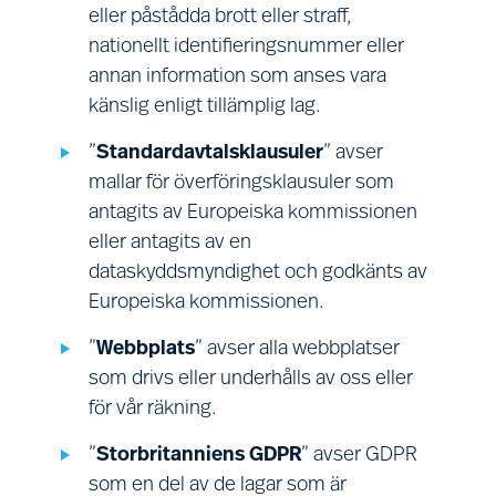
eller påstådda brott eller straff,
registerföring, tillhandahållande
sk
nationellt identifieringsnummer eller
av en säker miljö på våra
Vi 
annan information som anses vara
anläggningar och efterlevnad av
av 
känslig enligt tillämplig lag.
relaterade rättsliga skyldigheter.
syf
”
Standardavtalsklausuler
” avser
mil
mallar för överföringsklausuler som
uts
antagits av Europeiska kommissionen
ber
eller antagits av en
åsi
dataskyddsmyndighet och godkänts av
gru
Europeiska kommissionen.
fri
”
Webbplats
” avser alla webbplatser
Beh
som drivs eller underhålls av oss eller
att
för vår räkning.
in
”
Storbritanniens GDPR
” avser GDPR
som en del av de lagar som är