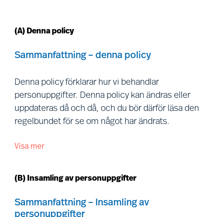
(A) Denna policy
Sammanfattning – denna policy
Denna policy förklarar hur vi behandlar
personuppgifter. Denna policy kan ändras eller
uppdateras då och då, och du bör därför läsa den
regelbundet för se om något har ändrats.
Visa mer
Denna policy utfärdas av var och en av de
personuppgiftsansvariga som anges på:
https://www.mercuriurval.com/global/contact/find-
(B) Insamling av personuppgifter
us/
(tillsammans benämnda ”
Mercuri Urval
”, ”
vi
”,
”
oss
” och ”
vår
”) och riktar sig till personer utanför
Sammanfattning – Insamling av
personuppgifter
vår organisation som vi interagerar med,