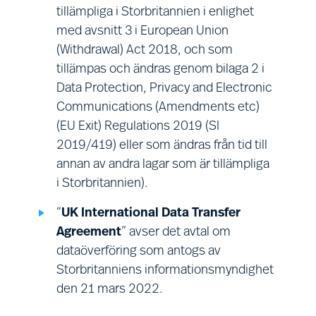
tillämpliga i Storbritannien i enlighet
Ekonomistyrning:
försäljning,
Be
med avsnitt 3 i European Union
ekonomi, företagsrevision och
sa
(Withdrawal) Act 2018, och som
leverantörshantering.
du 
tillämpas och ändras genom bilaga 2 i
att
Data Protection, Privacy and Electronic
avt
Communications (Amendments etc)
(EU Exit) Regulations 2019 (SI
Vi 
2019/419) eller som ändras från tid till
av 
annan av andra lagar som är tillämpliga
syf
i Storbritannien).
ver
den
“
UK International Data Transfer
ber
Agreement
” avser det avtal om
åsi
dataöverföring som antogs av
gru
Storbritanniens informationsmyndighet
fri
den 21 mars 2022.