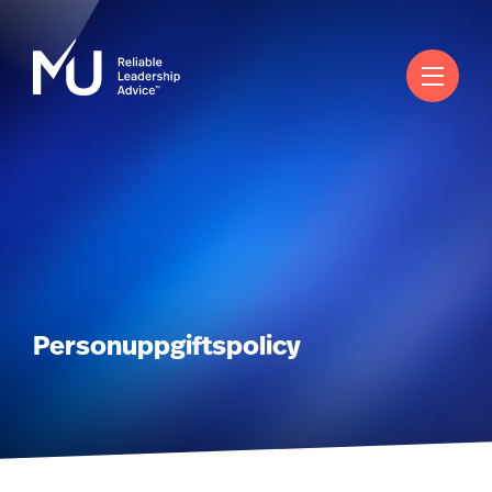
Svenska
Sök
Logga in
Worldwide
Personuppgiftspolicy