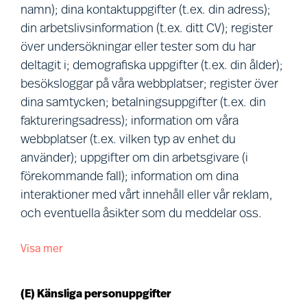
namn); dina kontaktuppgifter (t.ex. din adress);
vid evenemang vi deltar i.
din arbetslivsinformation (t.ex. ditt CV); register
Samarbeten:
Vi erhåller
över undersökningar eller tester som du har
personuppgifter när du samarbetar
deltagit i; demografiska uppgifter (t.ex. din ålder);
med oss inom forskning eller i en
besöksloggar på våra webbplatser; register över
rådgivande/konsulterande funktion.
dina samtycken; betalningsuppgifter (t.ex. din
faktureringsadress); information om våra
Relationsdata:
Vi samlar in eller
webbplatser (t.ex. vilken typ av enhet du
erhåller personuppgifter inom ramen
använder); uppgifter om din arbetsgivare (i
för ordinarie kontakter med dig (t.ex.
förekommande fall); information om dina
när vi tillhandahåller en tjänst till dig
interaktioner med vårt innehåll eller vår reklam,
eller din arbetsgivare).
och eventuella åsikter som du meddelar oss.
Uppgifter som du offentliggör eller
som vi hämtar från offentligt
Visa mer
Vi behandlar följande kategorier av
tillgängliga källor:
Vi samlar in eller
personuppgifter om dig:
erhåller personuppgifter som du
(E) Känsliga personuppgifter
uttryckligen väljer att offentliggöra, till