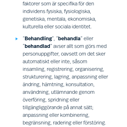
eller för vår räkning i
i förekommande fall, erhålla ditt
faktorer som är specifika för den
en
direktmarknadsföringssyfte.
föregående samtycke där så
individens fysiska, fysiologiska,
beh
krävs, möjliggöra och registrera
genetiska, mentala, ekonomiska,
fri
ditt val att välja bort tjänster eller
kulturella eller sociala identitet.
beh
Detta påverkar inte dina lagstadgade rättigheter.
avregistrera dig, där så är
ell
”
Behandling
”, ”
behandla
” eller
tillämpligt.
sät
Om du vill utöva en eller flera av dessa
”
behandlad
” avser allt som görs med
rättigheter, eller för att ställa en fråga om dessa
personuppgifter, oavsett om det sker
rättigheter eller något annat villkor i denna policy,
automatiskt eller inte, såsom
eller om vår behandling av dina personuppgifter,
insamling, registrering, organisering,
ska du använda kontaktuppgifterna i avsnitt (Q)
Hantering av IT-system:
Be
strukturering, lagring, anpassning eller
nedan. Observera att:
hantering och drift av våra
för
ändring, hämtning, konsultation,
kommunikations-, IT- och
sk
användning, utlämnande genom
säkerhetssystem; säker lagring
överföring, spridning eller
i vissa fall kommer du att vara tvungen
Vi 
av personuppgifter samt
tillgängliggörande på annat sätt;
att tillhandahålla bevis på din identitet
av 
revisioner (inklusive
anpassning eller kombinering,
innan vi kan verkställa dessa
syf
säkerhetsrevisioner) och
begränsning, radering eller förstöring.
rättigheter; och
und