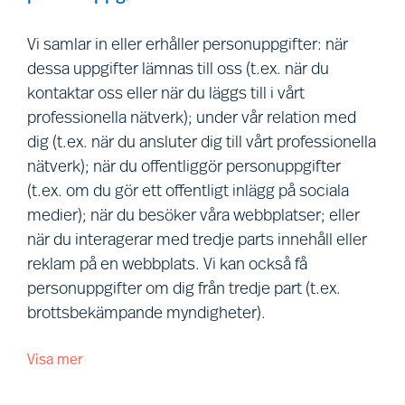
inklusive personer som ingår i vårt professionella
nätverk, kandidater, projektdeltagare, kunder,
Vi samlar in eller erhåller personuppgifter: när
besökare på våra webbplatser, andra användare
dessa uppgifter lämnas till oss (t.ex. när du
av våra tjänster, personal hos kunder samt
kontaktar oss eller när du läggs till i vårt
leverantörer och besökare i våra lokaler
professionella nätverk); under vår relation med
(tillsammans benämnda ”
du
”). Definierade
dig (t.ex. när du ansluter dig till vårt professionella
termer som används i denna policy förklaras i
nätverk); när du offentliggör personuppgifter
avsnitt (R) nedan.
(t.ex. om du gör ett offentligt inlägg på sociala
medier); när du besöker våra webbplatser; eller
Vi förstår att din integritet är viktig. Denna policy
när du interagerar med tredje parts innehåll eller
beskriver hur vi behandlar och skyddar dina
reklam på en webbplats. Vi kan också få
personuppgifter i samband med våra olika
personuppgifter om dig från tredje part (t.ex.
affärsaktiviteter, syftet med vår behandling samt
brottsbekämpande myndigheter).
dina rättigheter när du väljer att låta Mercuri Urval
behandla dina personuppgifter.
Visa mer
Insamling av personuppgifter:
Vi samlar in eller
erhåller personuppgifter om dig från följande
Denna policy kan ändras eller uppdateras från tid