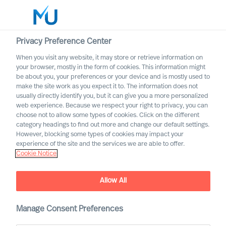
Privacy Preference Center
When you visit any website, it may store or retrieve information on
Deutsch
your browser, mostly in the form of cookies. This information might
be about you, your preferences or your device and is mostly used to
Suche
make the site work as you expect it to. The information does not
usually directly identify you, but it can give you a more personalized
web experience. Because we respect your right to privacy, you can
Log in
choose not to allow some types of cookies. Click on the different
category headings to find out more and change our default settings.
Worldwide
However, blocking some types of cookies may impact your
Unser Engagement für
experience of the site and the services we are able to offer.
Cookie Notice
Vielfalt und Inklusion
Allow All
Manage Consent Preferences