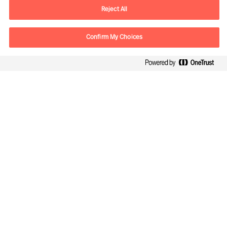
E-Mail
contact.ch@mercuriurval.com
Reject All
Kontaktieren Sie uns.
Confirm My Choices
Follow Us
Mercuri Urval, alle Rechte vorbehalten 2026
Datenschutzerklärung
Terms of Use
Cookies
Impressum
Cookie Settings