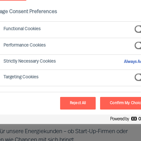
age Consent Preferences
Functional Cookies
Performance Cookies
Strictly Necessary Cookies
Always Ac
der Welt spielt eine maßgebliche Rolle in der globalen
Targeting Cookies
nehmen jeder Größenordnung umfasst eine lange
igenten Zählersystemen für Privathaushalte bis hin zu
Reject All
Confirm My Choi
ieter müssen sich sowohl lokal als auch international
für unsere Energiekunden – ob Start-Up-Firmen oder
n wie Chancen mit sich bringt.