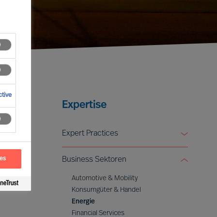
tive
Expertise
Expert Practices
Board & CEO Effectiveness Services
ces
Business Sektoren
Leadership Advisory
Digital & Transformation
Automotive & Mobility
ESG & Sustainability
Konsumgüter & Handel
Energie
Financial Services