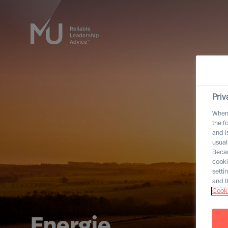
Priv
When 
the f
and i
usual
Becau
cooki
setti
and t
Cooki
Energie