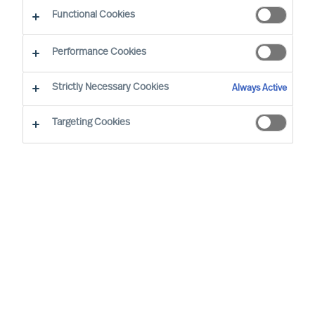
Functional Cookies
Depuis 1967, notre rôle est d'aider les dirigeants
Performance Cookies
à développer leur organisation avec succès et
atteindre leurs objectifs. Le cœur de notre
Strictly Necessary Cookies
Always Active
activité demeure notre capacité à détecter,
Targeting Cookies
sélectionner et développer les dirigeants et
professionnels qui vont assurer la réussite de nos
clients.
Comment nous assurer que nous avons
les bonnes compétences pour générer
les meilleurs résultats?