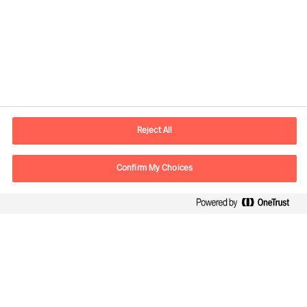
Informations de contact
Adresse Mail
contact.fr@mercuriurval.com
Reject All
Nous contacter
Confirm My Choices
Suivez-nous
Mercuri Urval, tous droits réservés 2026