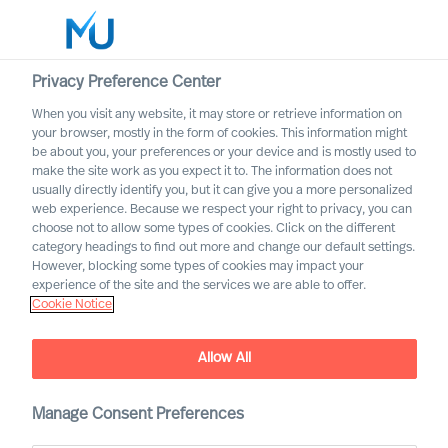
Privacy Preference Center
When you visit any website, it may store or retrieve information on
Français
your browser, mostly in the form of cookies. This information might
be about you, your preferences or your device and is mostly used to
Rechercher
make the site work as you expect it to. The information does not
usually directly identify you, but it can give you a more personalized
web experience. Because we respect your right to privacy, you can
Se connecter
choose not to allow some types of cookies. Click on the different
category headings to find out more and change our default settings.
Worldwide
However, blocking some types of cookies may impact your
experience of the site and the services we are able to offer.
Cookie Notice
Allow All
Manage Consent Preferences
Transport & Logistique