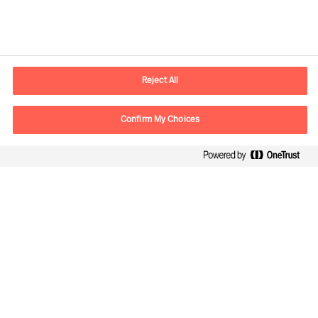
Informations de contact
Adresse Mail
contact.fr@mercuriurval.com
Reject All
Nous contacter
Confirm My Choices
Suivez-nous
Mercuri Urval, tous droits réservés 2026
Confidentialité
Conditions Générales d Utilisation
Cookies