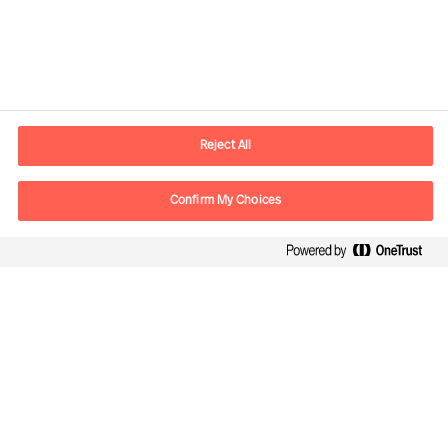
Información de contacto
E-mail
madrid.es@mercuriurval.com
Reject All
Contacte con nosotros
Confirm My Choices
Síguenos
Mercuri Urval, todos los derechos reservados 2026
Privacidad
Condiciones de uso