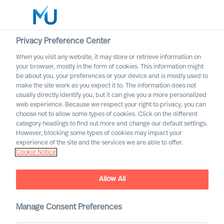
Privacy Preference Center
When you visit any website, it may store or retrieve information on
Español
your browser, mostly in the form of cookies. This information might
be about you, your preferences or your device and is mostly used to
Buscar
make the site work as you expect it to. The information does not
usually directly identify you, but it can give you a more personalized
web experience. Because we respect your right to privacy, you can
Iniciar sesión
choose not to allow some types of cookies. Click on the different
category headings to find out more and change our default settings.
Worldwide
However, blocking some types of cookies may impact your
Compromiso con la
experience of the site and the services we are able to offer.
Cookie Notice
inclusión y la diversidad
Allow All
Manage Consent Preferences