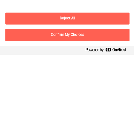
E-Mail
contact.de@mercuriurval.com
Reject All
Kontaktieren Sie uns.
Confirm My Choices
Follow Us
Mercuri Urval, alle Rechte vorbehalten 2026
Datenschutzerklärung
Terms of Use
Cookies
Impressum
Cookie Settings