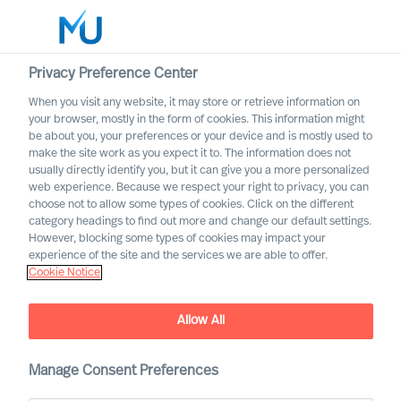
Privacy Preference Center
When you visit any website, it may store or retrieve information on
Deutsch
your browser, mostly in the form of cookies. This information might
be about you, your preferences or your device and is mostly used to
Suche
make the site work as you expect it to. The information does not
usually directly identify you, but it can give you a more personalized
web experience. Because we respect your right to privacy, you can
Log in
choose not to allow some types of cookies. Click on the different
category headings to find out more and change our default settings.
Worldwide
However, blocking some types of cookies may impact your
Der MU Werte und
experience of the site and the services we are able to offer.
Cookie Notice
Verhaltenskodex
Allow All
Manage Consent Preferences