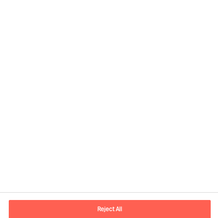
Kontaktdaten
E-Mail
contact.de@mercuriurval.com
Reject All