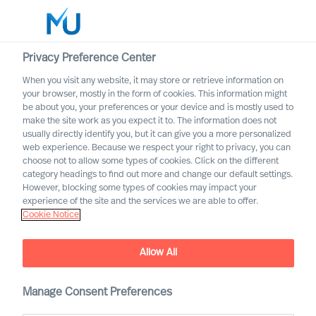
Privacy Preference Center
When you visit any website, it may store or retrieve information on
Deutsch
your browser, mostly in the form of cookies. This information might
be about you, your preferences or your device and is mostly used to
Suche
make the site work as you expect it to. The information does not
usually directly identify you, but it can give you a more personalized
web experience. Because we respect your right to privacy, you can
Log in
choose not to allow some types of cookies. Click on the different
category headings to find out more and change our default settings.
Worldwide
However, blocking some types of cookies may impact your
experience of the site and the services we are able to offer.
Cookie Notice
Unsere Geschichte
Allow All
Manage Consent Preferences