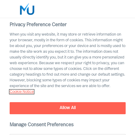
Privacy Preference Center
When you visit any website, it may store or retrieve information on
Deutsch
your browser, mostly in the form of cookies. This information might
be about you, your preferences or your device and is mostly used to
Suche
make the site work as you expect it to. The information does not
usually directly identify you, but it can give you a more personalized
web experience. Because we respect your right to privacy, you can
Log in
choose not to allow some types of cookies. Click on the different
category headings to find out more and change our default settings.
Worldwide
However, blocking some types of cookies may impact your
experience of the site and the services we are able to offer.
Cookie Notice
Allow All
Werden Sie Partner
Manage Consent Preferences
Warum 10-15 Jahre warten um Partner zu werden, wenn
Sie das Zeug haben schon