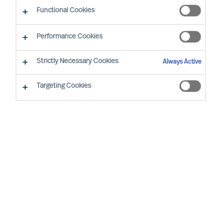
Früher Partner zu werden?
Functional Cookies
Performance Cookies
Strictly Necessary Cookies
Always Active
Die Chance Partner zu werden
Targeting Cookies
Als Mercuri Urval Mitarbeiter haben Sie die
Möglichkeit, Partner zu werden. Im Juni 2016
übergab unser Gründer und Inhaber das
Unternehmen an die Stiftung „Stiftelsen Mercuri
Urval", um eine langfristige und sichere
Entwicklung des Unternehmens zu
gewährleisten. Der nächste Schritt in unserer
Entwicklung ist nun getan, denn die
erfolgreichsten Mitarbeiter des Unternehmens