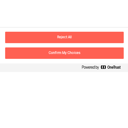
Kontaktdaten
E-Mail
contact.de@mercuriurval.com
Reject All
Kontaktieren Sie uns.
Confirm My Choices
Follow Us
Mercuri Urval, alle Rechte vorbehalten 2026
Datenschutzerklärung
Terms of Use
Cookies