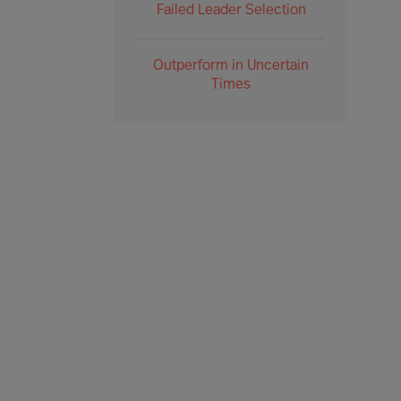
Failed Leader Selection
Outperform in Uncertain
Times