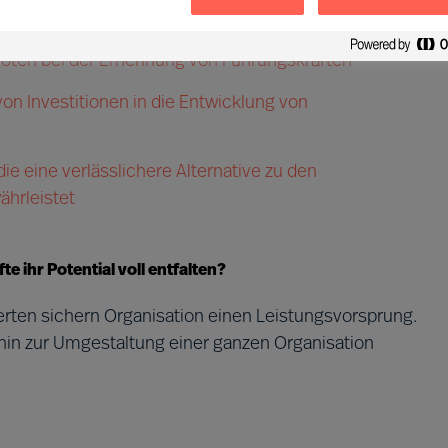
rsagen
oten bei der Ernennung von Führungskräften
on Investitionen in die Entwicklung von
ie eine verlässlichere Alternative zu den
hrleistet
 ihr Potential voll entfalten?
rten sichern Organisation einen Leistungsvorsprung.
 hin zur Umgestaltung einer ganzen Organisation