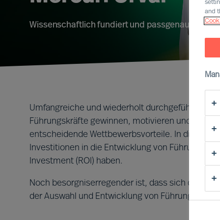
setti
and t
Cooki
Wissenschaftlich fundiert und passgenaue Umse
Man
Umfangreiche und wiederholt durchgeführte Studi
Führungskräfte gewinnen, motivieren und entwick
entscheidende Wettbewerbsvorteile. In diesem
Investitionen in die Entwicklung von Führungskräf
Investment (ROI) haben.
Noch besorgniserregender ist, dass sich die Erfo
der Auswahl und Entwicklung von Führungskräft