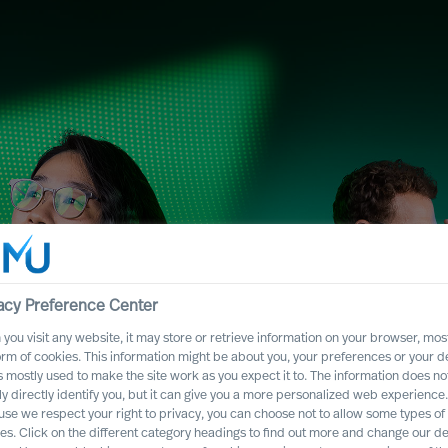
acy Preference Center
you visit any website, it may store or retrieve information on your browser, most
orm of cookies. This information might be about you, your preferences or your d
s mostly used to make the site work as you expect it to. The information does no
y Services mit
ly directly identify you, but it can give you a more personalized web experience.
se we respect your right to privacy, you can choose not to allow some types of
es. Click on the different category headings to find out more and change our de