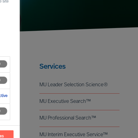
 site
Services
MU Leader Selection Science®
tive
MU Executive Search™
MU Professional Search™
MU Interim Executive Service™
ces