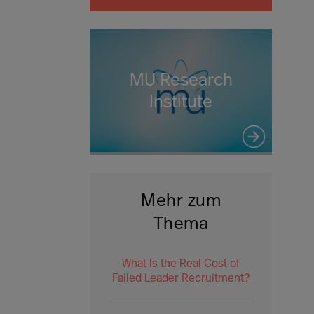
MU Research
Institute
Mehr zum
Thema
What Is the Real Cost of
Failed Leader Recruitment?