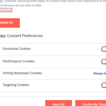
ngs. However, blocking some types of cookies may impact your experience of the
he services we are able to offer.
e Notice
tzung
Allow All
age Consent Preferences
Functional Cookies
en belegen: Organisationen, die die richtigen
eln, erzielen bessere Resultate und schaffen
Performance Cookies
 Zusammenhang berichten CEOs, dass Mainstream-
ten einen sehr niedrigen – oder gar keinen – Return on
Strictly Necessary Cookies
Always Ac
Targeting Cookies
lgsquoten verschlechtern, da die Schwierigkeiten bei
en zunehmen. Lesen Sie mehr:
Reject All
Confirm My Choi