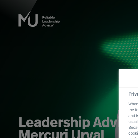
Priv
When 
the f
and i
Leadership Advisor
usual
Becau
Mercuri Urval
cooki