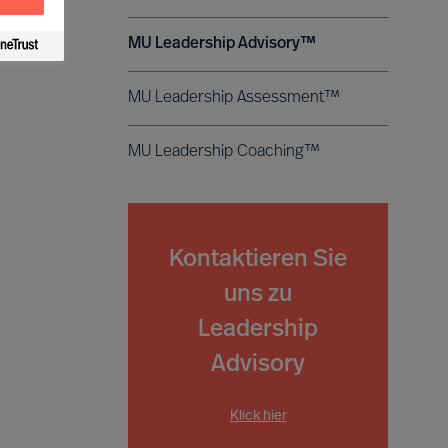
MU Leadership Advisory™
MU Leadership Assessment™
MU Leadership Coaching™
Kontaktieren Sie
uns zu
Leadership
Advisory
Klick hier